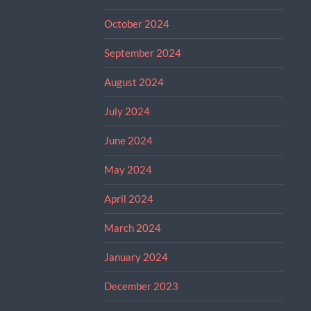
October 2024
September 2024
August 2024
July 2024
June 2024
May 2024
April 2024
March 2024
January 2024
December 2023