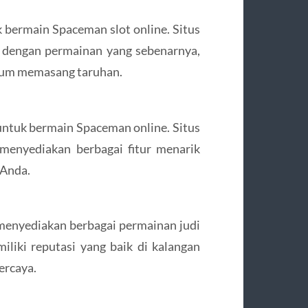
 bermain Spaceman slot online. Situs
 dengan permainan yang sebenarnya,
elum memasang taruhan.
untuk bermain Spaceman online. Situs
 menyediakan berbagai fitur menarik
 Anda.
menyediakan berbagai permainan judi
iliki reputasi yang baik di kalangan
ercaya.