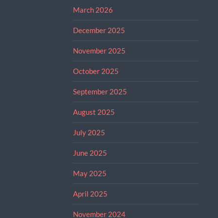
March 2026
December 2025
November 2025
October 2025
September 2025
August 2025
July 2025
June 2025
May 2025
April 2025
November 2024