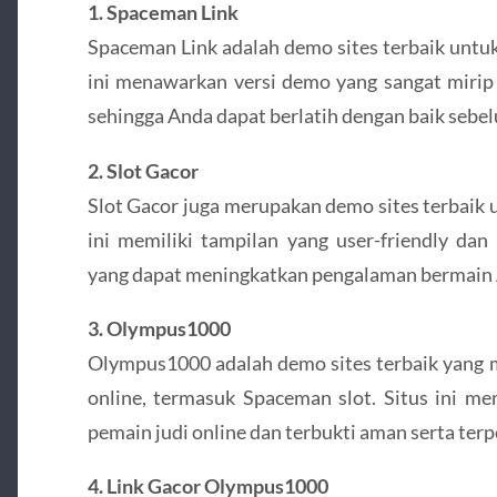
1. Spaceman Link
Spaceman Link adalah demo sites terbaik untuk
ini menawarkan versi demo yang sangat mirip
sehingga Anda dapat berlatih dengan baik seb
2. Slot Gacor
Slot Gacor juga merupakan demo sites terbaik 
ini memiliki tampilan yang user-friendly dan
yang dapat meningkatkan pengalaman bermain
3. Olympus1000
Olympus1000 adalah demo sites terbaik yang 
online, termasuk Spaceman slot. Situs ini mem
pemain judi online dan terbukti aman serta terp
4. Link Gacor Olympus1000