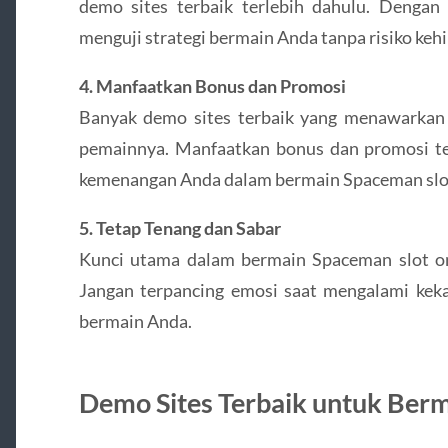
demo sites terbaik terlebih dahulu. Dengan 
menguji strategi bermain Anda tanpa risiko keh
4. Manfaatkan Bonus dan Promosi
Banyak demo sites terbaik yang menawarkan
pemainnya. Manfaatkan bonus dan promosi t
kemenangan Anda dalam bermain Spaceman slot
5. Tetap Tenang dan Sabar
Kunci utama dalam bermain Spaceman slot onl
Jangan terpancing emosi saat mengalami keka
bermain Anda.
Demo Sites Terbaik untuk Ber