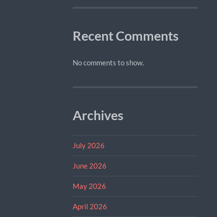
Recent Comments
No comments to show.
Archives
July 2026
June 2026
May 2026
April 2026