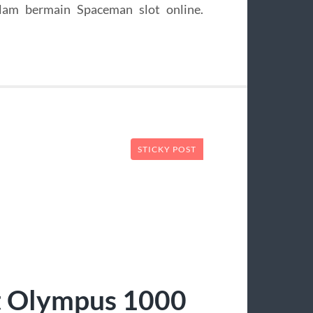
am bermain Spaceman slot online.
STICKY POST
ot Olympus 1000