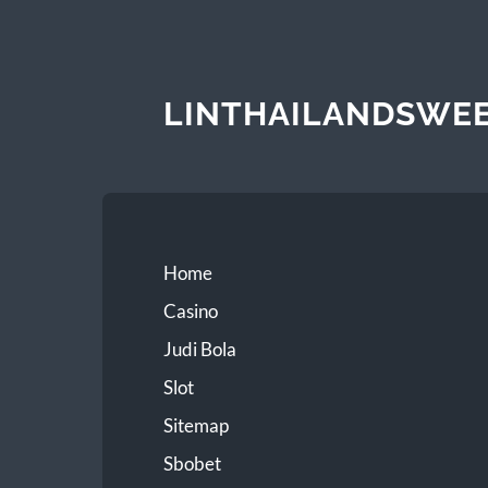
LINTHAILANDSWE
Home
Casino
Judi Bola
Slot
Sitemap
Sbobet