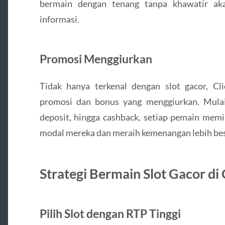
bermain dengan tenang tanpa khawatir ak
informasi.
Promosi Menggiurkan
Tidak hanya terkenal dengan slot gacor, C
promosi dan bonus yang menggiurkan. Mulai
deposit, hingga cashback, setiap pemain mem
modal mereka dan meraih kemenangan lebih bes
Strategi Bermain Slot Gacor di
Pilih Slot dengan RTP Tinggi