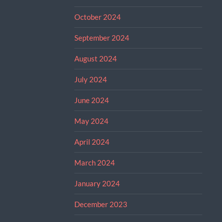
October 2024
September 2024
August 2024
July 2024
June 2024
May 2024
April 2024
March 2024
January 2024
December 2023