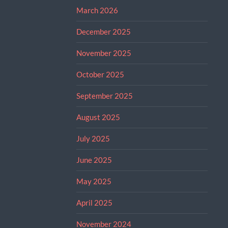
March 2026
December 2025
November 2025
October 2025
September 2025
August 2025
July 2025
June 2025
May 2025
April 2025
November 2024