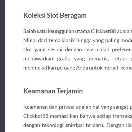
Koleksi Slot Beragam
Salah satu keunggulan utama Clickbet88 adalah
Mulai dari tema klasik hingga yang paling mo
slot yang sesuai dengan selera dan preferen
menawarkan grafis yang menarik, tetapi j
meningkatkan peluang Anda untuk meraih keme
Keamanan Terjamin
Keamanan dan privasi adalah hal yang sangat p
Clickbet88 memastikan bahwa setiap transaksi
dengan teknologi enkripsi terbaru. Dengan lis