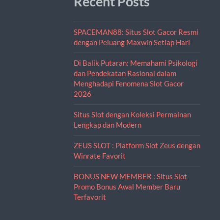
Recent Posts
SPACEMAN88: Situs Slot Gacor Resmi
dengan Peluang Maxwin Setiap Hari
Di Balik Putaran: Memahami Psikologi
dan Pendekatan Rasional dalam
Menghadapi Fenomena Slot Gacor
2026
Situs Slot dengan Koleksi Permainan
Lengkap dan Modern
ZEUS SLOT : Platform Slot Zeus dengan
Winrate Favorit
BONUS NEW MEMBER : Situs Slot
Promo Bonus Awal Member Baru
Terfavorit