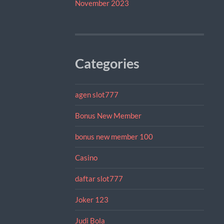
November 2023
Categories
agen slot777
Bonus New Member
bonus new member 100
Casino
daftar slot777
Joker 123
Judi Bola