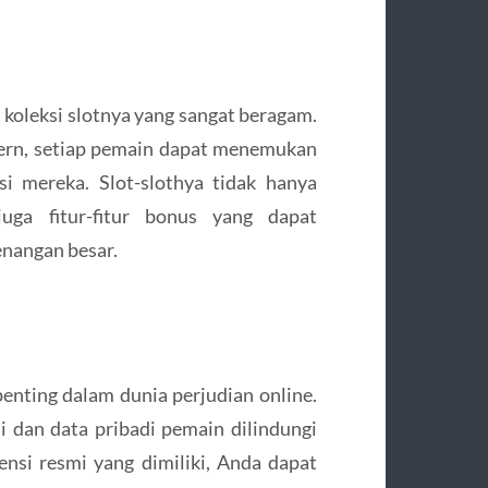
 koleksi slotnya yang sangat beragam.
dern, setiap pemain dapat menemukan
si mereka. Slot-slothya tidak hanya
uga fitur-fitur bonus yang dapat
nangan besar.
enting dalam dunia perjudian online.
 dan data pribadi pemain dilindungi
ensi resmi yang dimiliki, Anda dapat