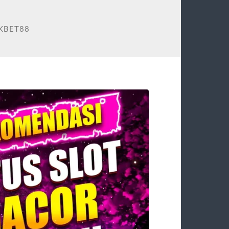
CKBET88