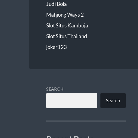
Judi Bola
Mahjong Ways 2
Slot Situs Kamboja
Slot Situs Thailand
joker123
SEARCH
Search