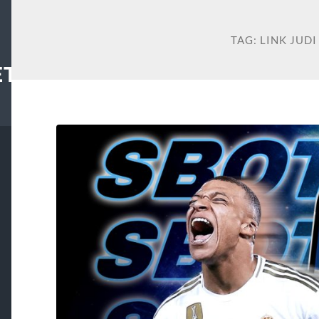
TAG:
LINK JUDI
ETCREATION.COM