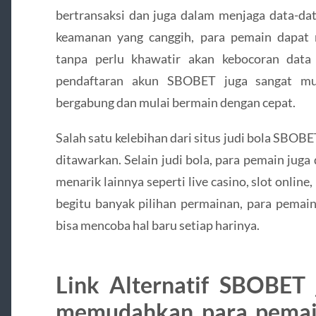
bertransaksi dan juga dalam menjaga data-d
keamanan yang canggih, para pemain dapat 
tanpa perlu khawatir akan kebocoran data 
pendaftaran akun SBOBET juga sangat mu
bergabung dan mulai bermain dengan cepat.
Salah satu kelebihan dari situs judi bola SBO
ditawarkan. Selain judi bola, para pemain jug
menarik lainnya seperti live casino, slot online
begitu banyak pilihan permainan, para pemain
bisa mencoba hal baru setiap harinya.
Link Alternatif SBOBET 
memudahkan para pemai