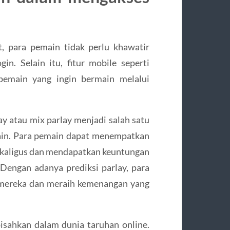
, para pemain tidak perlu khawatir
in. Selain itu, fitur mobile seperti
main yang ingin bermain melalui
ay atau mix parlay menjadi salah satu
main. Para pemain dapat menempatkan
ekaligus dan mendapatkan keuntungan
Dengan adanya prediksi parlay, para
mereka dan meraih kemenangan yang
pisahkan dalam dunia taruhan online.