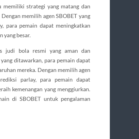
 memiliki strategi yang matang dan
n. Dengan memilih agen SBOBET yang
ay, para pemain dapat meningkatkan
 yang besar.
s judi bola resmi yang aman dan
n yang ditawarkan, para pemain dapat
aruhan mereka. Dengan memilih agen
diksi parlay, para pemain dapat
raih kemenangan yang menggiurkan.
rmain di SBOBET untuk pengalaman