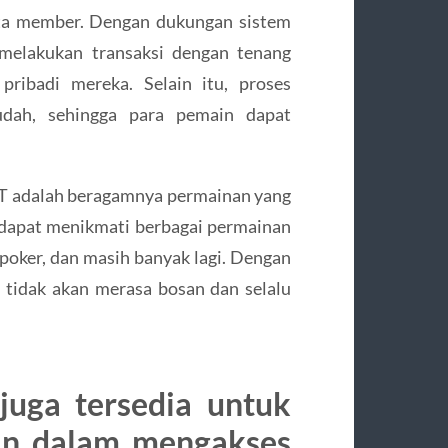
ata member. Dengan dukungan sistem
melakukan transaksi dengan tenang
pribadi mereka. Selain itu, proses
dah, sehingga para pemain dapat
BET adalah beragamnya permainan yang
a dapat menikmati berbagai permainan
, poker, dan masih banyak lagi. Dengan
 tidak akan merasa bosan dan selalu
juga tersedia untuk
n dalam mengakses