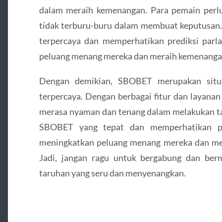
dalam meraih kemenangan. Para pemain perlu
tidak terburu-buru dalam membuat keputusa
terpercaya dan memperhatikan prediksi parl
peluang menang mereka dan meraih kemenangan
Dengan demikian, SBOBET merupakan situ
terpercaya. Dengan berbagai fitur dan layana
merasa nyaman dan tenang dalam melakukan t
SBOBET yang tepat dan memperhatikan pre
meningkatkan peluang menang mereka dan me
Jadi, jangan ragu untuk bergabung dan be
taruhan yang seru dan menyenangkan.