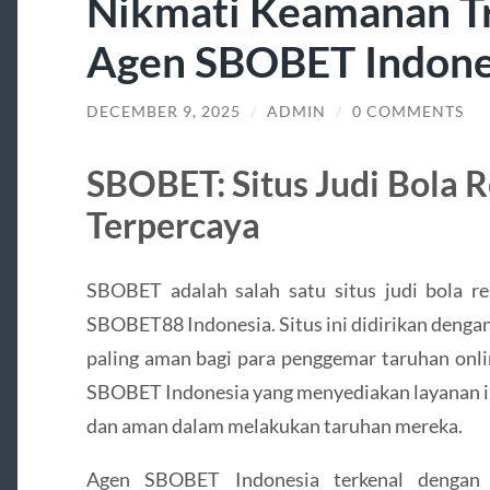
Nikmati Keamanan Tr
Agen SBOBET Indones
DECEMBER 9, 2025
/
ADMIN
/
0 COMMENTS
SBOBET: Situs Judi Bola 
Terpercaya
SBOBET adalah salah satu situs judi bola re
SBOBET88 Indonesia. Situs ini didirikan deng
paling aman bagi para penggemar taruhan on
SBOBET Indonesia yang menyediakan layanan i
dan aman dalam melakukan taruhan mereka.
Agen SBOBET Indonesia terkenal dengan 