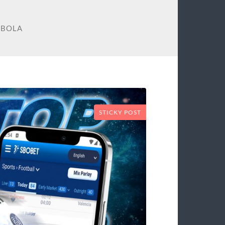
 BOLA
STICKY POST