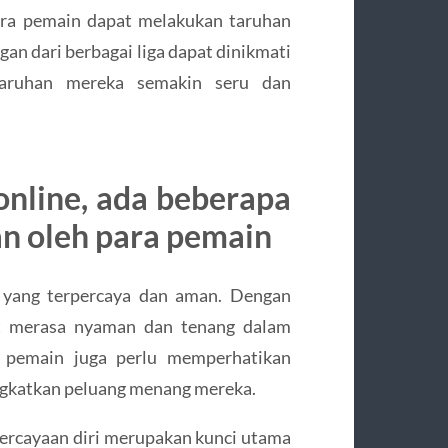
ara pemain dapat melakukan taruhan
gan dari berbagai liga dapat dinikmati
taruhan mereka semakin seru dan
online, ada beberapa
an oleh para pemain
 yang terpercaya dan aman. Dengan
at merasa nyaman dan tenang dalam
a pemain juga perlu memperhatikan
ingkatkan peluang menang mereka.
percayaan diri merupakan kunci utama