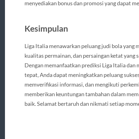
menyediakan bonus dan promosi yang dapat men
Kesimpulan
Liga Italia menawarkan peluang judi bola yang 
kualitas permainan, dan persaingan ketat yang s
Dengan memanfaatkan prediksi Liga Italia dan me
tepat, Anda dapat meningkatkan peluang sukses
memverifikasi informasi, dan mengikuti perkemb
memberikan keuntungan tambahan dalam membu
baik. Selamat bertaruh dan nikmati setiap mome