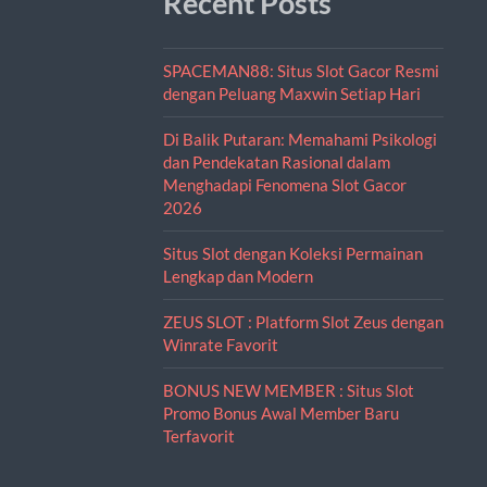
Recent Posts
SPACEMAN88: Situs Slot Gacor Resmi
dengan Peluang Maxwin Setiap Hari
Di Balik Putaran: Memahami Psikologi
dan Pendekatan Rasional dalam
Menghadapi Fenomena Slot Gacor
2026
Situs Slot dengan Koleksi Permainan
Lengkap dan Modern
ZEUS SLOT : Platform Slot Zeus dengan
Winrate Favorit
BONUS NEW MEMBER : Situs Slot
Promo Bonus Awal Member Baru
Terfavorit