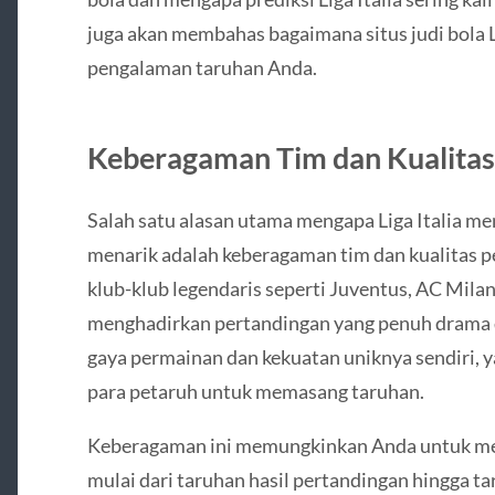
juga akan membahas bagaimana situs judi bola 
pengalaman taruhan Anda.
Keberagaman Tim dan Kualita
Salah satu alasan utama mengapa Liga Italia m
menarik adalah keberagaman tim dan kualitas p
klub-klub legendaris seperti Juventus, AC Milan, 
menghadirkan pertandingan yang penuh drama d
gaya permainan dan kekuatan uniknya sendiri, 
para petaruh untuk memasang taruhan.
Keberagaman ini memungkinkan Anda untuk menj
mulai dari taruhan hasil pertandingan hingga ta