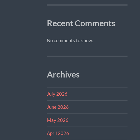
Recent Comments
No comments to show.
Archives
July 2026
June 2026
May 2026
April 2026