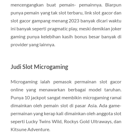
mencengangkan buat pemain- pemainnya. Biarpun
punya pemain yang tak slot terbaru, link slot gacor dan
slot gacor gampang menang 2023 banyak dicari waktu
ini banyak seperti pragmatic play, meski demikian joker
gaming punya kelebihan kasih bonus besar banyak di
provider yang lainnya.
Judi Slot Microgaming
Microgaming ialah pemasok permainan slot gacor
online yang menawarkan berbagai model taruhan.
Punya 10 jackpot sangat membikin microgaming ramai
dimainkan oleh pemain slot di pasar Asia. Ada game-
permainan yang kerap kali dimainkan oleh anggota slot
seperti Lucky Twins Wild, Rockys Gold Ultraways, dan
Kitsune Adventure.