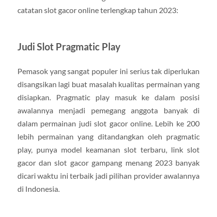
catatan slot gacor online terlengkap tahun 2023:
Judi Slot Pragmatic Play
Pemasok yang sangat populer ini serius tak diperlukan
disangsikan lagi buat masalah kualitas permainan yang
disiapkan. Pragmatic play masuk ke dalam posisi
awalannya menjadi pemegang anggota banyak di
dalam permainan judi slot gacor online. Lebih ke 200
lebih permainan yang ditandangkan oleh pragmatic
play, punya model keamanan slot terbaru, link slot
gacor dan slot gacor gampang menang 2023 banyak
dicari waktu ini terbaik jadi pilihan provider awalannya
di Indonesia.