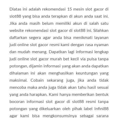
Diatas ini adalah rekomendasi 15 mesin slot gacor di
slot88 yang bisa anda terapkan di akun anda saat ini.
Jika anda masih belum memiliki akun di salah satu
website rekomendasi slot gacor di slot88 ini. Silahkan
daftarkan segera agar anda bisa menikmati layanan
judi online slot gacor resmi kami dengan rasa nyaman
dan mudah menang. Dapatkan lagi informasi lengkap
judi online slot gacor murah bet kecil via pulsa tanpa
potongan, dijamin informasi yang akan anda dapatkan
dihalaman ini akan menghasilkan keuntungan yang
maksimal. Cobain sekarang juga, jika anda tidak
mencoba maka anda juga tidak akan tahu hasil sesuai
yang anda harapkan. Kami hanya memberikan bentuk
bocoran informasi slot gacor di slot88 resmi tanpa
potongan yang dikeluarkan oleh pihak label Infini88
agar kami bisa mengkonsumsinya sebagai sarana