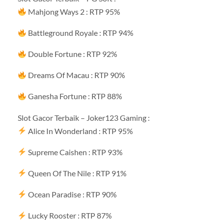
Mahjong Ways 2 : RTP 95%
Battleground Royale : RTP 94%
Double Fortune : RTP 92%
Dreams Of Macau : RTP 90%
Ganesha Fortune : RTP 88%
Slot Gacor Terbaik – Joker123 Gaming :
Alice In Wonderland : RTP 95%
Supreme Caishen : RTP 93%
Queen Of The Nile : RTP 91%
Ocean Paradise : RTP 90%
Lucky Rooster : RTP 87%