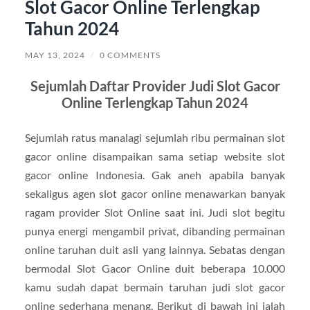
Slot Gacor Online Terlengkap
Tahun 2024
MAY 13, 2024
/
0 COMMENTS
Sejumlah Daftar Provider Judi Slot Gacor
Online Terlengkap Tahun 2024
Sejumlah ratus manalagi sejumlah ribu permainan slot
gacor online disampaikan sama setiap website slot
gacor online Indonesia. Gak aneh apabila banyak
sekaligus agen slot gacor online menawarkan banyak
ragam provider Slot Online saat ini. Judi slot begitu
punya energi mengambil privat, dibanding permainan
online taruhan duit asli yang lainnya. Sebatas dengan
bermodal Slot Gacor Online duit beberapa 10.000
kamu sudah dapat bermain taruhan judi slot gacor
online sederhana menang. Berikut di bawah ini ialah