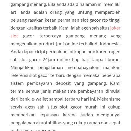
gampang menang. Bila anda ada dihalaman ini memiliki
arti anda adalah orang yang untung memperoleh
peluang rasakan kesan permainan slot gacor rtp tinggi
dengan kualitas terbaik. Kami ialah agen sah situs
joker
slot
gacor terpercaya gampang menang yang
mengenalkan product judi online terbaik di Indonesia.
Anda dapat cicipi permainan ini kapan pun karena agen
sah slot gacor 24jam online tiap hari tanpa liburan.
Menjadikan pengalaman membahagiakan mainkan
referensi slot gacor terbaru dengan memakai beberapa
sistem pembayaran deposit yang gampang. Kami
terima semua jenis mekanisme pembayaran dimulai
dari bank, e-wallet sampai terbaru hari ini. Mekanisme
servis agen sah situs slot gacor murah ini cukup
memberikan kepuasan karena sudah mempunyai
pengalaman akuntabilitas yang cukup ramah dan cepat
pada semua konsumen.