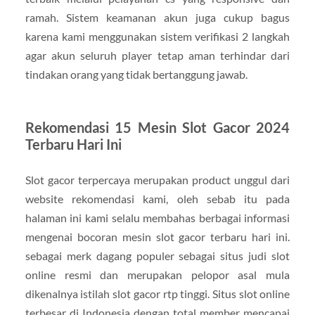
ramah. Sistem keamanan akun juga cukup bagus
karena kami menggunakan sistem verifikasi 2 langkah
agar akun seluruh player tetap aman terhindar dari
tindakan orang yang tidak bertanggung jawab.
Rekomendasi 15 Mesin Slot Gacor 2024
Terbaru Hari Ini
Slot gacor terpercaya merupakan product unggul dari
website rekomendasi kami, oleh sebab itu pada
halaman ini kami selalu membahas berbagai informasi
mengenai bocoran mesin slot gacor terbaru hari ini.
sebagai merk dagang populer sebagai situs judi slot
online resmi dan merupakan pelopor asal mula
dikenalnya istilah slot gacor rtp tinggi. Situs slot online
terbesar di Indonesia dengan total member mencapai