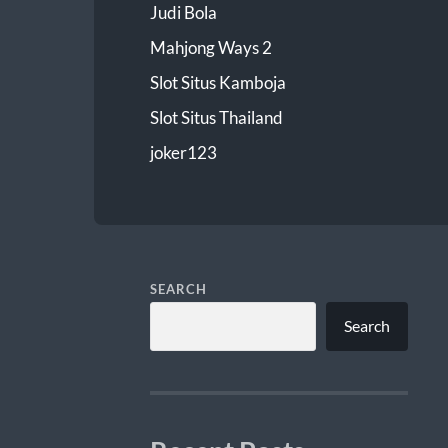
Judi Bola
Mahjong Ways 2
Slot Situs Kamboja
Slot Situs Thailand
joker123
SEARCH
Search