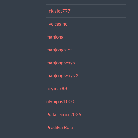
link slot777
live casino
mahjong
mahjong slot
mahjong ways
mahjong ways 2
neymar88
olympus1000
Piala Dunia 2026
Prediksi Bola