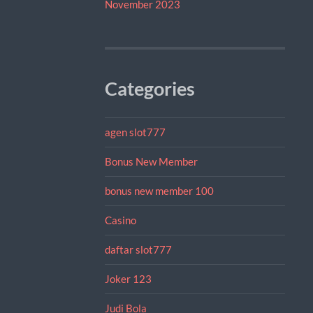
November 2023
Categories
agen slot777
Bonus New Member
bonus new member 100
Casino
daftar slot777
Joker 123
Judi Bola