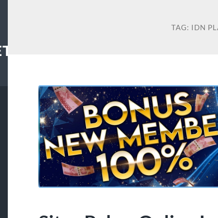
TAG:
IDN PL
ETCREATION.COM