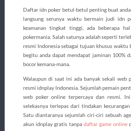
Daftar idn poker betul-betul penting buat and
langsung serunya waktu bermain judi idn p
keamanan tingkat tinggi, ada beberapa hal
pokermania. Salah satunya adalah seperti terle
resmi Indonesia sebagai tujuan khusus waktu 
begitu anda dapat mendapat jaminan 100% dat
bocor kemana-mana.
Walaupun di saat ini ada banyak sekali web p
resmi idnplay Indonesia. Sejumlah pemain penti
web poker online terpercaya dan resmi. In
selekasnya terlepas dari tindakan kecurangan
Satu diantaranya sejumlah ciri-ciri sebuah ag
akun idnplay gratis tanpa
daftar game online
d