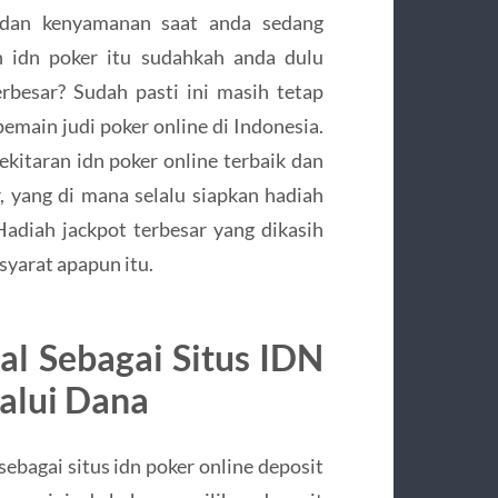
an kenyamanan saat anda sedang
 idn poker itu sudahkah anda dulu
rbesar? Sudah pasti ini masih tetap
emain judi poker online di Indonesia.
ekitaran idn poker online terbaik dan
r, yang di mana selalu siapkan hadiah
Hadiah jackpot terbesar yang dikasih
 syarat apapun itu.
al Sebagai Situs IDN
alui Dana
 sebagai situs idn poker online deposit