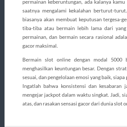
permainan keberuntungan, ada kalanya kamu
saatnya mengalami kekalahan berturut-turu
biasanya akan membuat keputusan tergesa-ges
tiba-tiba atau bermain lebih lama dari yang
permainan, dan bermain secara rasional adala
gacor maksimal.
Bermain slot online dengan modal 5000 b
menghasilkan keuntungan besar. Dengan strat
sesuai, dan pengelolaan emosi yang baik, siapa 
Ingatlah bahwa konsistensi dan kesabaran j
mengejar jackpot dalam waktu singkat. Jadi, si
atas, dan rasakan sensasi gacor dari dunia slot o