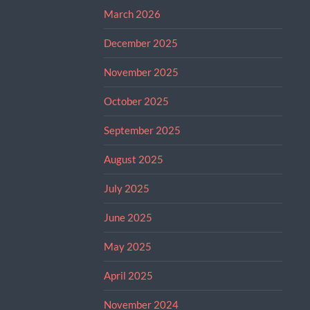
March 2026
December 2025
November 2025
October 2025
September 2025
August 2025
July 2025
June 2025
May 2025
April 2025
November 2024