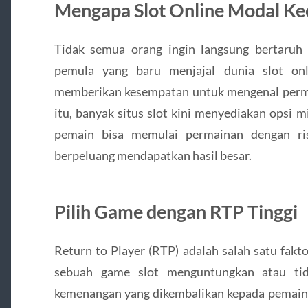
Mengapa Slot Online Modal Kec
Tidak semua orang ingin langsung bertaruh 
pemula yang baru menjajal dunia slot on
memberikan kesempatan untuk mengenal permai
itu, banyak situs slot kini menyediakan opsi 
pemain bisa memulai permainan dengan ris
berpeluang mendapatkan hasil besar.
Pilih Game dengan RTP Tinggi
Return to Player (RTP) adalah salah satu fak
sebuah game slot menguntungkan atau tida
kemenangan yang dikembalikan kepada pemain l