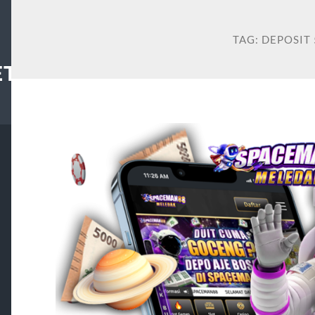
TAG:
DEPOSIT
ETCREATION.COM