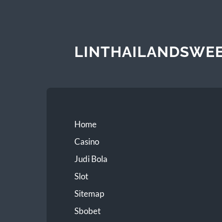
LINTHAILANDSWE
Home
Casino
Judi Bola
Slot
Sitemap
Sbobet