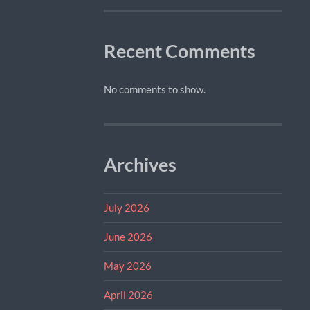
Recent Comments
No comments to show.
Archives
July 2026
June 2026
May 2026
April 2026