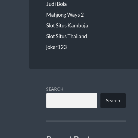
Judi Bola
Mahjong Ways 2
Slot Situs Kamboja
Slot Situs Thailand
joker123
SEARCH
Search