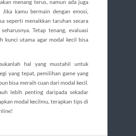
 akan menang terus, namun ada juga
t. Jika kamu bermain dengan emosi,
a seperti menaikkan taruhan secara
 seharusnya. Tetap tenang, evaluasi
h kunci utama agar modal kecil bisa
ukanlah hal yang mustahil untuk
egi yang tepat, pemilihan game yang
pun bisa meraih cuan dari modal kecil.
auh lebih penting daripada sekadar
apkan modal kecilmu, terapkan tips di
nline!