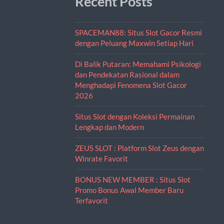
Recent Posts
SPACEMAN88: Situs Slot Gacor Resmi
dengan Peluang Maxwin Setiap Hari
Di Balik Putaran: Memahami Psikologi
dan Pendekatan Rasional dalam
Menghadapi Fenomena Slot Gacor
2026
Situs Slot dengan Koleksi Permainan
Lengkap dan Modern
ZEUS SLOT : Platform Slot Zeus dengan
Winrate Favorit
BONUS NEW MEMBER : Situs Slot
Promo Bonus Awal Member Baru
Terfavorit