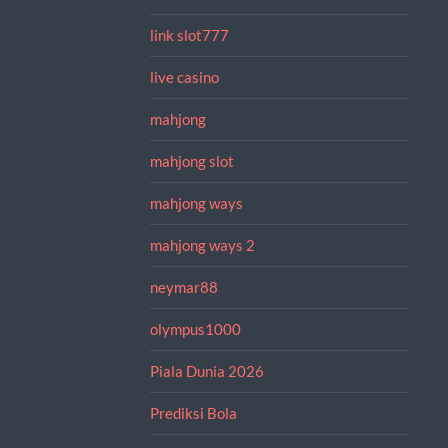
link slot777
live casino
mahjong
mahjong slot
mahjong ways
mahjong ways 2
neymar88
olympus1000
Piala Dunia 2026
Prediksi Bola