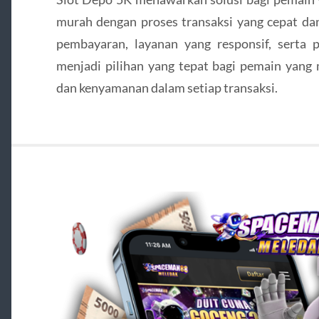
murah dengan proses transaksi yang cepat da
pembayaran, layanan yang responsif, serta
menjadi pilihan yang tepat bagi pemain yang
dan kenyamanan dalam setiap transaksi.