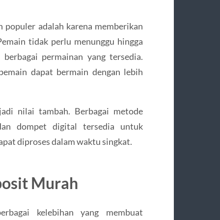
n populer adalah karena memberikan
 Pemain tidak perlu menunggu hingga
 berbagai permainan yang tersedia.
pemain dapat bermain dengan lebih
jadi nilai tambah. Berbagai metode
dan dompet digital tersedia untuk
pat diproses dalam waktu singkat.
posit Murah
erbagai kelebihan yang membuat