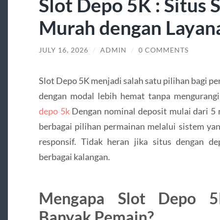
Slot Depo 5K : Situs 
Murah dengan Layan
JULY 16, 2026
/
ADMIN
/
0 COMMENTS
Slot Depo 5K menjadi salah satu pilihan bagi 
dengan modal lebih hemat tanpa mengurangi
depo 5k
Dengan nominal deposit mulai dari 5 
berbagai pilihan permainan melalui sistem ya
responsif. Tidak heran jika situs dengan d
berbagai kalangan.
Mengapa Slot Depo 5K
Banyak Pemain?