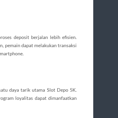
es deposit berjalan lebih efisien.
, pemain dapat melakukan transaksi
smartphone.
satu daya tarik utama Slot Depo 5K.
rogram loyalitas dapat dimanfaatkan