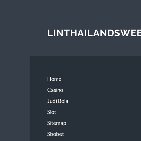
LINTHAILANDSWE
Home
Casino
Judi Bola
Slot
Sitemap
Sbobet