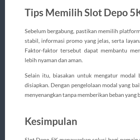
Tips Memilih Slot Depo 5
Sebelum bergabung, pastikan memilih platform
stabil, informasi promo yang jelas, serta lay
Faktor-faktor tersebut dapat membantu me
lebih nyaman dan aman.
Selain itu, biasakan untuk mengatur modal 
disiapkan. Dengan pengelolaan modal yang baik
menyenangkan tanpa memberikan beban yang b
Kesimpulan
Slot Depo 5K menawarkan solusi bagi pemain y