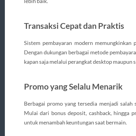
lebih baik.
Transaksi Cepat dan Praktis
Sistem pembayaran modern memungkinkan pros
Dengan dukungan berbagai metode pembayaran
kapan saja melalui perangkat desktop maupun 
Promo yang Selalu Menarik
Berbagai promo yang tersedia menjadi salah 
Mulai dari bonus deposit, cashback, hingga p
untuk menambah keuntungan saat bermain.