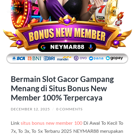
Bermain Slot Gacor Gampang
Menang di Situs Bonus New
Member 100% Terpercaya
DECEMBER 12, 2025
/
0 COMMENTS
Link
situs bonus new member 100
Di Awal To Kecil To
7x, To 3x, To 5x Terbaru 2025 NEYMAR88 merupakan