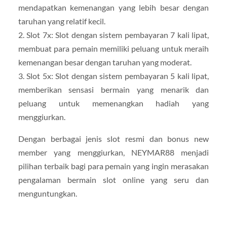
mendapatkan kemenangan yang lebih besar dengan
taruhan yang relatif kecil.
2. Slot 7x: Slot dengan sistem pembayaran 7 kali lipat,
membuat para pemain memiliki peluang untuk meraih
kemenangan besar dengan taruhan yang moderat.
3. Slot 5x: Slot dengan sistem pembayaran 5 kali lipat,
memberikan sensasi bermain yang menarik dan
peluang untuk memenangkan hadiah yang
menggiurkan.
Dengan berbagai jenis slot resmi dan bonus new
member yang menggiurkan, NEYMAR88 menjadi
pilihan terbaik bagi para pemain yang ingin merasakan
pengalaman bermain slot online yang seru dan
menguntungkan.