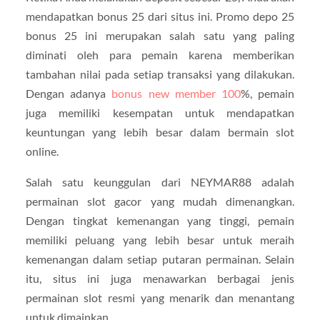
mendapatkan bonus 25 dari situs ini. Promo depo 25
bonus 25 ini merupakan salah satu yang paling
diminati oleh para pemain karena memberikan
tambahan nilai pada setiap transaksi yang dilakukan.
Dengan adanya
bonus new member 100
%, pemain
juga memiliki kesempatan untuk mendapatkan
keuntungan yang lebih besar dalam bermain slot
online.
Salah satu keunggulan dari NEYMAR88 adalah
permainan slot gacor yang mudah dimenangkan.
Dengan tingkat kemenangan yang tinggi, pemain
memiliki peluang yang lebih besar untuk meraih
kemenangan dalam setiap putaran permainan. Selain
itu, situs ini juga menawarkan berbagai jenis
permainan slot resmi yang menarik dan menantang
untuk dimainkan.