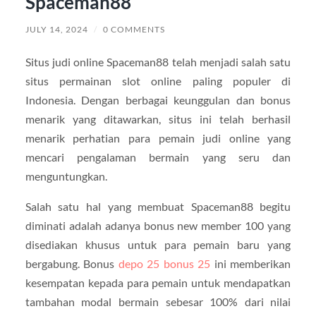
Spaceman88
JULY 14, 2024
/
0 COMMENTS
Situs judi online Spaceman88 telah menjadi salah satu
situs permainan slot online paling populer di
Indonesia. Dengan berbagai keunggulan dan bonus
menarik yang ditawarkan, situs ini telah berhasil
menarik perhatian para pemain judi online yang
mencari pengalaman bermain yang seru dan
menguntungkan.
Salah satu hal yang membuat Spaceman88 begitu
diminati adalah adanya bonus new member 100 yang
disediakan khusus untuk para pemain baru yang
bergabung. Bonus
depo 25 bonus 25
ini memberikan
kesempatan kepada para pemain untuk mendapatkan
tambahan modal bermain sebesar 100% dari nilai