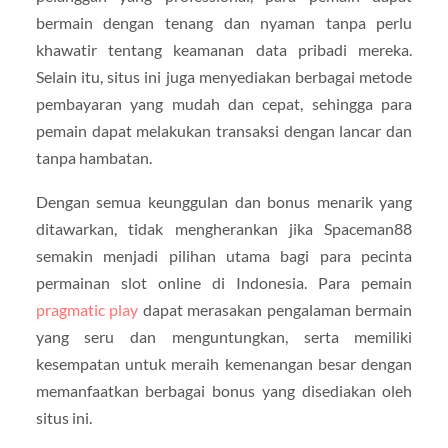
bermain dengan tenang dan nyaman tanpa perlu
khawatir tentang keamanan data pribadi mereka.
Selain itu, situs ini juga menyediakan berbagai metode
pembayaran yang mudah dan cepat, sehingga para
pemain dapat melakukan transaksi dengan lancar dan
tanpa hambatan.
Dengan semua keunggulan dan bonus menarik yang
ditawarkan, tidak mengherankan jika Spaceman88
semakin menjadi pilihan utama bagi para pecinta
permainan slot online di Indonesia. Para pemain
pragmatic play
dapat merasakan pengalaman bermain
yang seru dan menguntungkan, serta memiliki
kesempatan untuk meraih kemenangan besar dengan
memanfaatkan berbagai bonus yang disediakan oleh
situs ini.