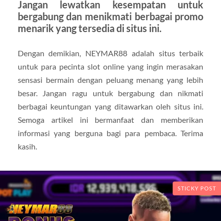
Jangan lewatkan kesempatan untuk
bergabung dan menikmati berbagai promo
menarik yang tersedia di situs ini.
Dengan demikian, NEYMAR88 adalah situs terbaik
untuk para pecinta slot online yang ingin merasakan
sensasi bermain dengan peluang menang yang lebih
besar. Jangan ragu untuk bergabung dan nikmati
berbagai keuntungan yang ditawarkan oleh situs ini.
Semoga artikel ini bermanfaat dan memberikan
informasi yang berguna bagi para pembaca. Terima
kasih.
STICKY POST