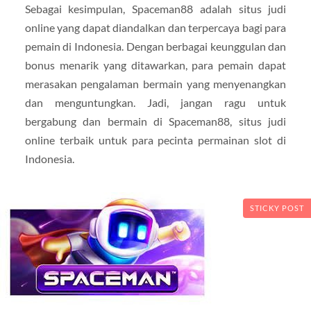
Sebagai kesimpulan, Spaceman88 adalah situs judi
online yang dapat diandalkan dan terpercaya bagi para
pemain di Indonesia. Dengan berbagai keunggulan dan
bonus menarik yang ditawarkan, para pemain dapat
merasakan pengalaman bermain yang menyenangkan
dan menguntungkan. Jadi, jangan ragu untuk
bergabung dan bermain di Spaceman88, situs judi
online terbaik untuk para pecinta permainan slot di
Indonesia.
STICKY POST