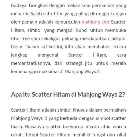
budaya Tiongkok dengan mekanisme permainan yang
menarik. Salah satu fitur yang paling ditunggu-tunggu
oleh pemain adalah kemunculan
mahjong slot
Scatter
Hitam, simbol yang menjadi kunci untuk membuka
fitur free spin sekaligus peluang mendapatkan jackpot
besar. Dalam artikel ini, kita akan membahas secara
lengkap mengenai Scatter Hitam, cara
memanfaatkannya, dan strategi jitu untuk meraih
kemenangan maksimal di Mahjong Ways 2.
Apa Itu Scatter Hitam di Mahjong Ways 2?
Scatter Hitam adalah simbol khusus dalam permainan
Mahjong Ways 2 yang berbeda dengan simbol scatter
biasa. Biasanya scatter berwarna merah atau warna
cerah, tetapi Scatter Hitam memiliki fungsi dan nilai