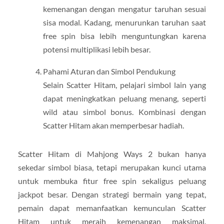
kemenangan dengan mengatur taruhan sesuai
sisa modal. Kadang, menurunkan taruhan saat
free spin bisa lebih menguntungkan karena
potensi multiplikasi lebih besar.
Pahami Aturan dan Simbol Pendukung
Selain Scatter Hitam, pelajari simbol lain yang
dapat meningkatkan peluang menang, seperti
wild atau simbol bonus. Kombinasi dengan
Scatter Hitam akan memperbesar hadiah.
Scatter Hitam di Mahjong Ways 2 bukan hanya
sekedar simbol biasa, tetapi merupakan kunci utama
untuk membuka fitur free spin sekaligus peluang
jackpot besar. Dengan strategi bermain yang tepat,
pemain dapat memanfaatkan kemunculan Scatter
Hitam untuk meraih kemenangan maksimal.