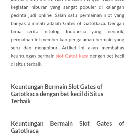
kegiatan hiburan yang sangat populer di kalangan
pecinta judi online. Salah satu permainan slot yang
banyak diminati adalah Gates of Gatotkaca. Dengan
tema cerita mitologi Indonesia yang menarik,
permainan ini memberikan pengalaman bermain yang
seru dan menghibur. Artikel ini akan membahas
keuntungan bermain
slot Gatot kaca
dengan bet kecil
di situs terbaik.
Keuntungan Bermain Slot Gates of
Gatotkaca dengan bet kecil di Situs
Terbaik
Keuntungan Bermain Slot Gates of
Gatotkaca